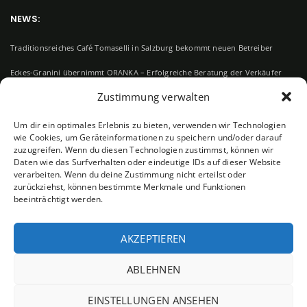
NEWS:
Traditionsreiches Café Tomaselli in Salzburg bekommt neuen Betreiber
Eckes-Granini übernimmt ORANKA – Erfolgreiche Beratung der Verkäufer
durch RE Deal Advisory
Zustimmung verwalten
„Unternehmensbewertung in der Praxis“ (Linde Verlag)
Um dir ein optimales Erlebnis zu bieten, verwenden wir Technologien
Der schwedische Küchenspezialist Ballingslöv International wird neuer
wie Cookies, um Geräteinformationen zu speichern und/oder darauf
Eigentümer von DANKÜCHEN
zuzugreifen. Wenn du diesen Technologien zustimmst, können wir
Daten wie das Surfverhalten oder eindeutige IDs auf dieser Website
Neuer Alleinaktionär bei Vienna House bestätigt
verarbeiten. Wenn du deine Zustimmung nicht erteilst oder
zurückziehst, können bestimmte Merkmale und Funktionen
beeinträchtigt werden.
AKZEPTIEREN
ABLEHNEN
Linkedin
EINSTELLUNGEN ANSEHEN