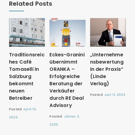
Related Posts
Traditionsreic
Eckes-Granini
„Unternehme
hes Café
übernimmt
nsbewertung
Tomaselli in
ORANKA –
in der Praxis“
Salzburg
Erfolgreiche
(Linde
bekommt
Beratung der
Verlag)
neuen
Verkäufer
Posted
Juni 11, 2024
Betreiber
durch RE Deal
Advisory
Posted
April 15,
Posted
Jänner 3,
2026
2025