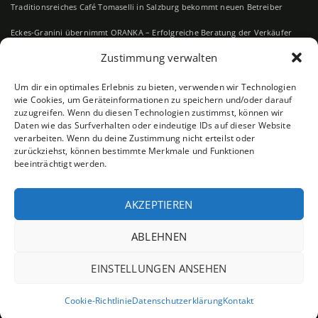
Traditionsreiches Café Tomaselli in Salzburg bekommt neuen Betreiber
Eckes-Granini übernimmt ORANKA – Erfolgreiche Beratung der Verkäufer
durch RE Deal Advisory
Zustimmung verwalten
„Unternehmensbewertung in der Praxis“ (Linde Verlag)
Um dir ein optimales Erlebnis zu bieten, verwenden wir Technologien
Der schwedische Küchenspezialist Ballingslöv International wird neuer
wie Cookies, um Geräteinformationen zu speichern und/oder darauf
zuzugreifen. Wenn du diesen Technologien zustimmst, können wir
Eigentümer von DANKÜCHEN
Daten wie das Surfverhalten oder eindeutige IDs auf dieser Website
verarbeiten. Wenn du deine Zustimmung nicht erteilst oder
Neuer Alleinaktionär bei Vienna House bestätigt
zurückziehst, können bestimmte Merkmale und Funktionen
beeinträchtigt werden.
AKZEPTIEREN
ABLEHNEN
Linkedin
EINSTELLUNGEN ANSEHEN
©2024
RE DEAL ADVISORY
Cookie-Richtlinie
Datenschutzerklärung
Kontakt