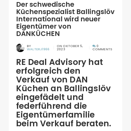
Der schwedische
Küchenspezialist Ballingslöv
International wird neuer
Eigentümer von
DANKÜCHEN
BY
ON
OKTOBER 5,
0
WALTERJ1966
2023
COMMENTS
RE Deal Advisory hat
erfolgreich den
Verkauf von DAN
Küchen an Ballingslöv
eingefädelt und
federführend die
Eigentümerfamilie
beim Verkauf beraten.