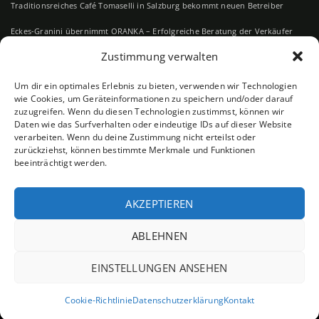
Traditionsreiches Café Tomaselli in Salzburg bekommt neuen Betreiber
Eckes-Granini übernimmt ORANKA – Erfolgreiche Beratung der Verkäufer
durch RE Deal Advisory
Zustimmung verwalten
„Unternehmensbewertung in der Praxis“ (Linde Verlag)
Um dir ein optimales Erlebnis zu bieten, verwenden wir Technologien
Der schwedische Küchenspezialist Ballingslöv International wird neuer
wie Cookies, um Geräteinformationen zu speichern und/oder darauf
Eigentümer von DANKÜCHEN
zuzugreifen. Wenn du diesen Technologien zustimmst, können wir
Daten wie das Surfverhalten oder eindeutige IDs auf dieser Website
Neuer Alleinaktionär bei Vienna House bestätigt
verarbeiten. Wenn du deine Zustimmung nicht erteilst oder
zurückziehst, können bestimmte Merkmale und Funktionen
beeinträchtigt werden.
AKZEPTIEREN
ABLEHNEN
Linkedin
EINSTELLUNGEN ANSEHEN
©2024
RE DEAL ADVISORY
Cookie-Richtlinie
Datenschutzerklärung
Kontakt