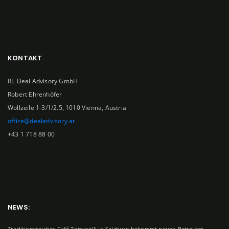
KONTAKT
RE Deal Advisory GmbH
Robert Ehrenhöfer
Wollzeile 1-3/1/2.5, 1010 Vienna, Austria
office@dealadvisory.at
+43 1 718 88 00
NEWS:
Traditionsreiches Café Tomaselli in Salzburg bekommt neuen Betreiber