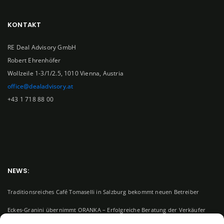
KONTAKT
RE Deal Advisory GmbH
Robert Ehrenhöfer
Wollzeile 1-3/1/2.5, 1010 Vienna, Austria
office@dealadvisory.at
+43 1 718 88 00
NEWS:
Traditionsreiches Café Tomaselli in Salzburg bekommt neuen Betreiber
Eckes-Granini übernimmt ORANKA – Erfolgreiche Beratung der Verkäufer
durch RE Deal Advisory